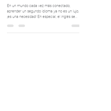
En un mundo cada vez más conectado,
aprender un segundo idioma ya no es un lujo,
¡es una necesidad! En especial, el inglés se
ha...
4622673286
©2019 por iLearn Communicative Language Center.
Creada con Wix.com