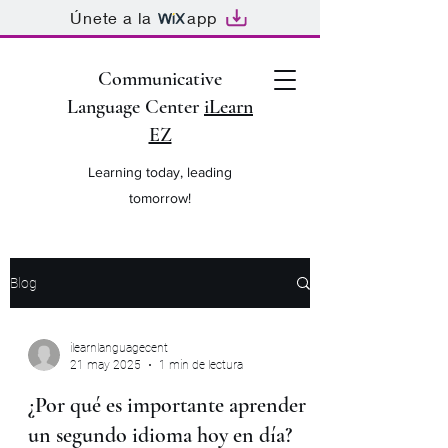
Únete a la
app
Communicative
Language Center
iLearn
EZ
Learning today, leading
tomorrow!
Blog
ilearnlanguagecent
21 may 2025
1 min de lectura
¿Por qué es importante aprender
un segundo idioma hoy en día?